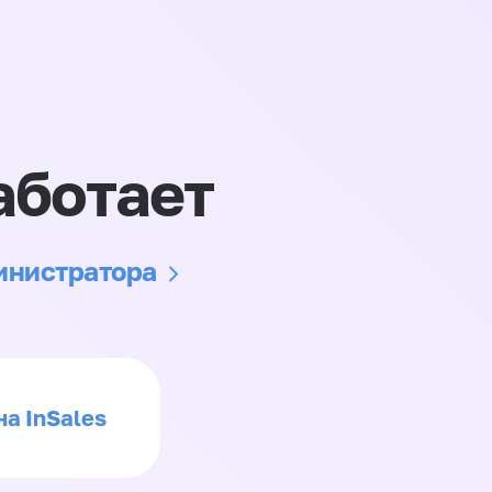
аботает
министратора
на InSales