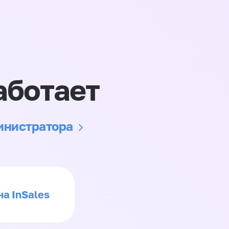
аботает
министратора
на InSales