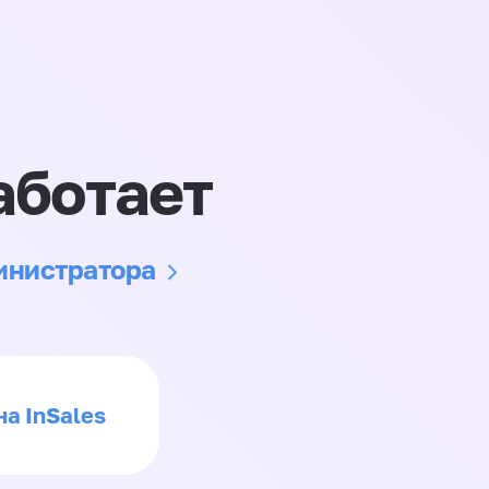
аботает
министратора
на InSales